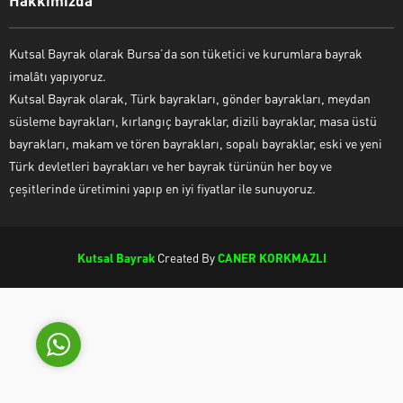
Kutsal Bayrak olarak Bursa’da son tüketici ve kurumlara bayrak
imalâtı yapıyoruz.
Kutsal Bayrak olarak, Türk bayrakları, gönder bayrakları, meydan
Kutsal Bayrak Canlı Destek
süsleme bayrakları, kırlangıç bayraklar, dizili bayraklar, masa üstü
bayrakları, makam ve tören bayrakları, sopalı bayraklar, eski ve yeni
Türk devletleri bayrakları ve her bayrak türünün her boy ve
çeşitlerinde üretimini yapıp en iyi fiyatlar ile sunuyoruz.
Kutsal Bayrak
Created By
CANER KORKMAZLI
Cevap Yaz