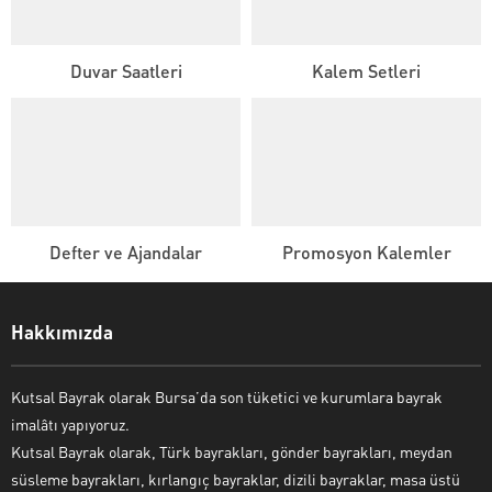
Duvar Saatleri
Kalem Setleri
Defter ve Ajandalar
Promosyon Kalemler
Kutsal Bayrak Canlı Destek
Hakkımızda
Kutsal Bayrak olarak Bursa’da son tüketici ve kurumlara bayrak
imalâtı yapıyoruz.
Kutsal Bayrak olarak, Türk bayrakları, gönder bayrakları, meydan
süsleme bayrakları, kırlangıç bayraklar, dizili bayraklar, masa üstü