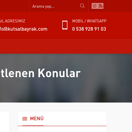
IL ADRESİMİZ
MOBİL / WHATSAPP
nfo@kutsalbayrak.com
0 538 928 91 03
etlenen Konular
MENÜ