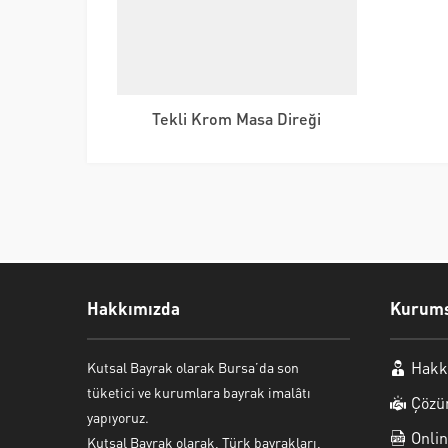
Tekli Krom Masa Direği
Hakkımızda
Kurums
Hakk
Kutsal Bayrak olarak Bursa’da son
tüketici ve kurumlara bayrak imalâtı
Çözü
yapıyoruz.
Kutsal Bayrak Canlı Destek
Onlin
Kutsal Bayrak olarak, Türk bayrakları,