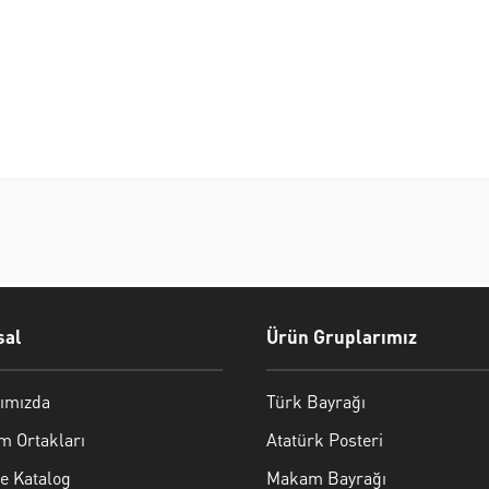
al
Ürün Gruplarımız
ımızda
Türk Bayrağı
m Ortakları
Atatürk Posteri
e Katalog
Makam Bayrağı