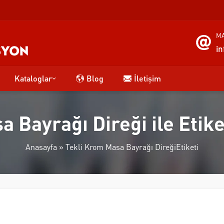
MA
i
Kataloglar
Blog
İletişim
a Bayrağı Direği ile Etik
Anasayfa
»
Tekli Krom Masa Bayrağı DireğiEtiketi