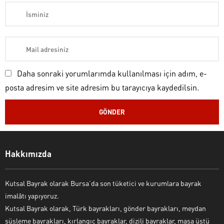
Daha sonraki yorumlarımda kullanılması için adım, e-
posta adresim ve site adresim bu tarayıcıya kaydedilsin.
Kutsal Bayrak Canlı Destek
Hakkımızda
Kutsal Bayrak olarak Bursa’da son tüketici ve kurumlara bayrak
imalâtı yapıyoruz.
Kutsal Bayrak olarak, Türk bayrakları, gönder bayrakları, meydan
süsleme bayrakları, kırlangıç bayraklar, dizili bayraklar, masa üstü