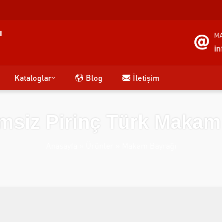
MA
i
Kataloglar
Blog
İletişim
Simsiz Pirinç Türk Makam
Anasayfa
»
Ürünler
»
Makam Bayrağı