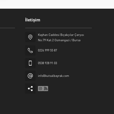
İletişim
Kayhan Caddesi Bıçakçılar Çarşısı
No:79 Kat:2 Osmangazi / Bursa
0224 999 55 87
0538 928 91 03
info@kutsalbayrak.com