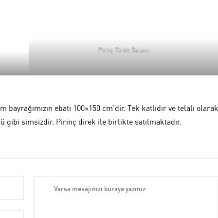
Pirinç Direk Tabanı
bayrağımızın ebatı 100×150 cm’dir. Tek katlıdır ve telalı olara
bi simsizdir. Pirinç direk ile birlikte satılmaktadır.