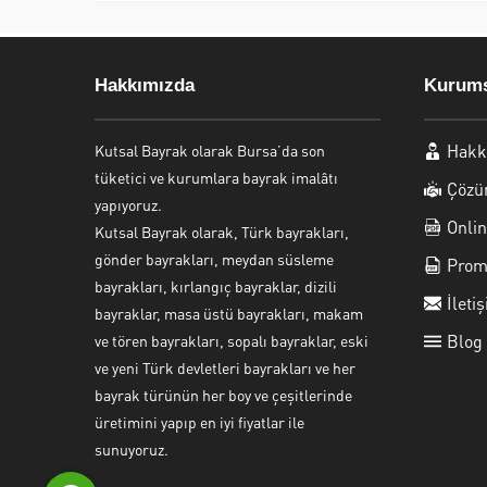
Hakkımızda
Kurums
Hakk
Kutsal Bayrak olarak Bursa’da son
tüketici ve kurumlara bayrak imalâtı
Çözü
yapıyoruz.
Kutsal Bayrak Canlı Destek
Onlin
Kutsal Bayrak olarak, Türk bayrakları,
gönder bayrakları, meydan süsleme
Prom
bayrakları, kırlangıç bayraklar, dizili
İleti
bayraklar, masa üstü bayrakları, makam
Blog
ve tören bayrakları, sopalı bayraklar, eski
ve yeni Türk devletleri bayrakları ve her
bayrak türünün her boy ve çeşitlerinde
Cevap Yaz
üretimini yapıp en iyi fiyatlar ile
sunuyoruz.