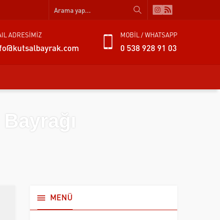
IL ADRESİMİZ
MOBİL / WHATSAPP
nfo@kutsalbayrak.com
0 538 928 91 03
 Bayrağı
MENÜ