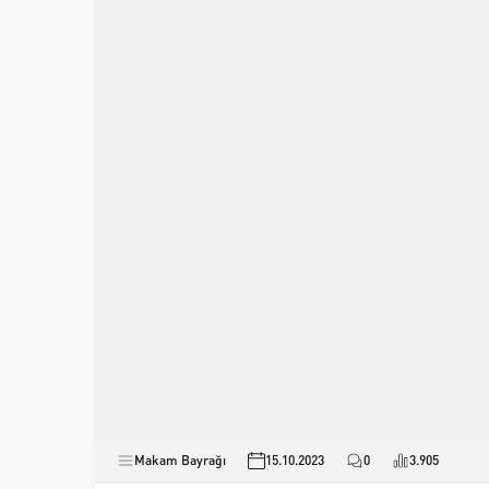
Makam Bayrağı
15.10.2023
0
3.905