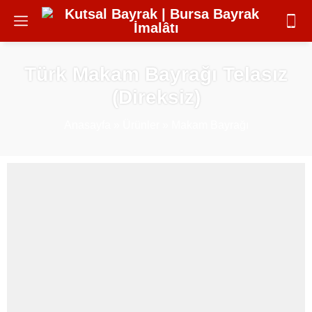
Türk Makam Bayrağı Telasız
(Direksiz)
Anasayfa
»
Ürünler
»
Makam Bayrağı