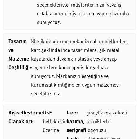
seçenekleriyle, müşterilerinizin veya iş
ortaklarınızın ihtiyaçlarına uygun çözümler
sunuyoruz.
Tasarım
Klasik döndürme mekanizmalı modellerden,
ve
kart şeklinde ince tasarımlara, şık metal
Malzeme
kasalardan dayanıklı plastik veya ahşap
Çeşitliliği:
seçeneklere kadar geniş bir yelpaze
sunuyoruz. Markanızın estetiğine ve
kurumsal kimliğine en uygun malzemeyi
seçebilirsiniz.
Kişiselleştirme
USB
lazer
gibi yüksek kaliteli
Olanakları:
belleklerin
kazıma,
tekniklerle
üzerine
serigrafi
logonuzu,
baskı,
sloganınızı veya