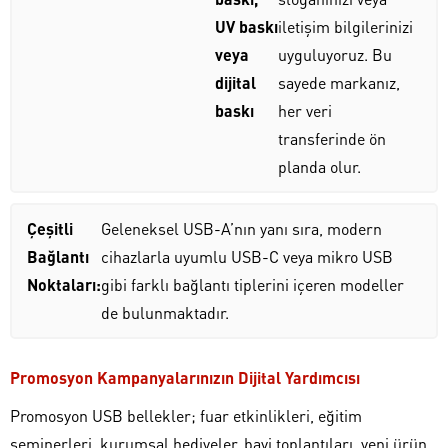
UV baskı
iletişim bilgilerinizi
veya
uyguluyoruz. Bu
dijital
sayede markanız,
baskı
her veri
transferinde ön
planda olur.
Çeşitli
Geleneksel USB-A’nın yanı sıra, modern
Bağlantı
cihazlarla uyumlu USB-C veya mikro USB
Noktaları:
gibi farklı bağlantı tiplerini içeren modeller
de bulunmaktadır.
Promosyon Kampanyalarınızın Dijital Yardımcısı
Promosyon USB bellekler; fuar etkinlikleri, eğitim
seminerleri, kurumsal hediyeler, bayi toplantıları, yeni ürün