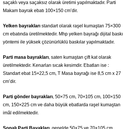
saçaklı veya saçaksız olarak üretimi yapılmaktadır. Parti
Makam bayrak ebatı 100×150 cm’dir.
Yelken bayrakları
standart olarak raşel kumaştan 75×300
cm ebatında üretilmektedir. Mhp yelken bayrağı dijital baskı
yöntemi ile yüksek çözünürlüklü baskılar yapılmaktadır.
Parti masa bayrakları
, saten kumaştan çift kat olarak
üretilmektedir. Kenarları sıcak kesimdir. Ebatları ise :
Standart ebat 15×22,5 cm, T Masa bayrağı ise 8,5 cm x 27
cm’dir.
Parti gönder bayrakları
, 50×75 cm, 70×105 cm, 100×150
cm, 150×225 cm ve daha büyük ebatlarda raşel kumaştan
imâl edilmektedir.
Sopalı Parti Bayakları
, genelde 50×75 ve 70×105 cm