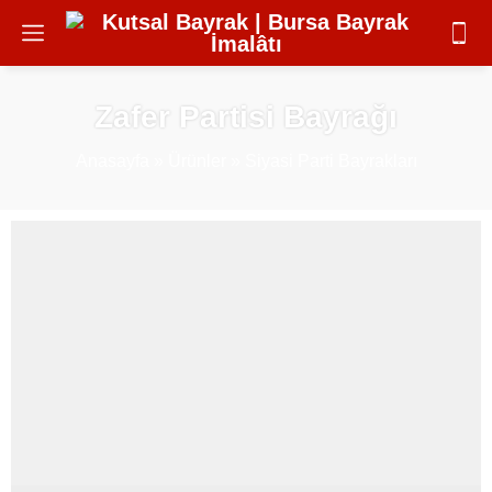
Zafer Partisi Bayrağı
Anasayfa
»
Ürünler
»
Siyasi Parti Bayrakları