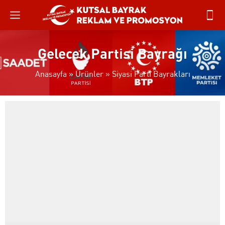
Gelecek Partisi Bayrağı
Anasayfa
»
Ürünler
»
Siyasi Parti Bayrakları